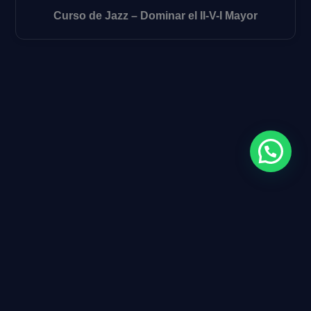
Curso de Jazz – Dominar el II-V-I Mayor
JazzUniversity
, una escuela online de
Apolo Bass
para