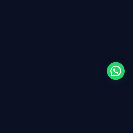
JazzUniversity
, una escuela online de
Apolo Bass
para